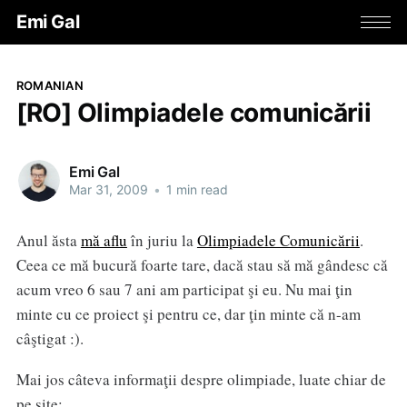
Emi Gal
ROMANIAN
[RO] Olimpiadele comunicării
Emi Gal
Mar 31, 2009
•
1 min read
Anul ăsta
mă aflu
în juriu la
Olimpiadele Comunicării
.
Ceea ce mă bucură foarte tare, dacă stau să mă gândesc că
acum vreo 6 sau 7 ani am participat şi eu. Nu mai ţin
minte cu ce proiect şi pentru ce, dar ţin minte că n-am
câştigat :).
Mai jos câteva informaţii despre olimpiade, luate chiar de
pe site: