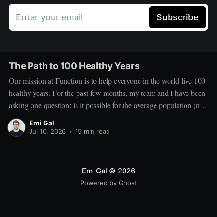
Enter your email
Subscribe
The Path to 100 Healthy Years
Our mission at Function is to help everyone in the world live 100
healthy years. For the past few months, my team and I have been
asking one question: is it possible for the average population (not
the outliers) to live 100 healthy years, and what would it take to
Emi Gal
Jul 10, 2026
•
15 min read
Emi Gal
© 2026
Powered by Ghost